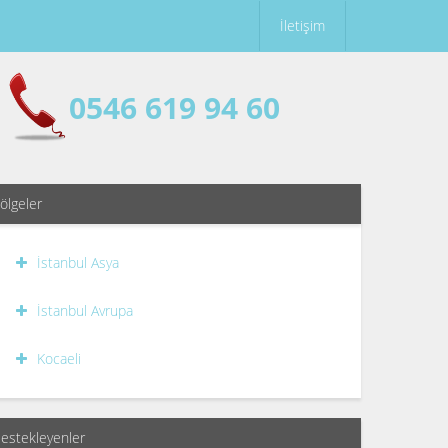
İletişim
0546 619 94 60
ölgeler
İstanbul Asya
İstanbul Avrupa
Kocaeli
estekleyenler