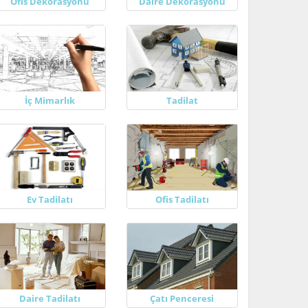
Ofis Dekorasyonu
Daire Dekorasyonu
İç Mimarlık
Tadilat
Ev Tadilatı
Ofis Tadilatı
Daire Tadilatı
Çatı Penceresi