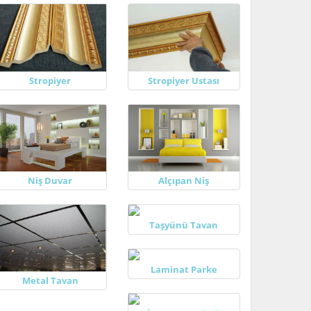
Stropiyer
Stropiyer Ustası
Niş Duvar
Alçıpan Niş
Taşyünü Tavan
Laminat Parke
Metal Tavan