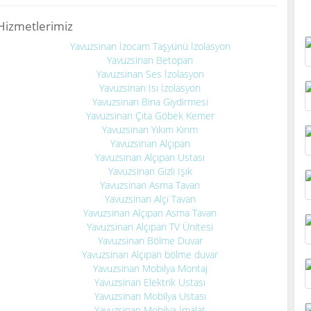
Hizmetlerimiz
Yavuzsinan İzocam Taşyünü İzolasyon
Yavuzsinan Betopan
Yavuzsinan Ses İzolasyon
Yavuzsinan Isı İzolasyon
Yavuzsinan Bina Giydirmesi
Yavuzsinan Çıta Göbek Kemer
Yavuzsinan Yıkım Kırım
Yavuzsinan Alçıpan
Yavuzsinan Alçıpan Ustası
Yavuzsinan Gizli Işık
Yavuzsinan Asma Tavan
Yavuzsinan Alçı Tavan
Yavuzsinan Alçıpan Asma Tavan
Yavuzsinan Alçıpan TV Ünitesi
Yavuzsinan Bölme Duvar
Yavuzsinan Alçıpan bölme duvar
Yavuzsinan Mobilya Montaj
Yavuzsinan Elektrik Ustası
Yavuzsinan Mobilya Ustası
Yavuzsinan Mobilya İmalat