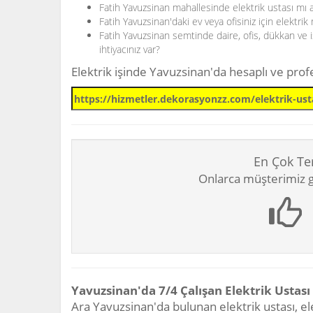
Fatih Yavuzsinan mahallesinde elektrik ustası mı 
Fatih Yavuzsinan'daki ev veya ofisiniz için elektri
Fatih Yavuzsinan semtinde daire, ofis, dükkan ve iş
ihtiyacınız var?
Elektrik işinde Yavuzsinan'da hesaplı ve pro
En Çok Te
Onlarca müşterimiz gi
Yavuzsinan'da 7/4 Çalışan Elektrik Ustası
Ara Yavuzsinan'da bulunan elektrik ustası, ele