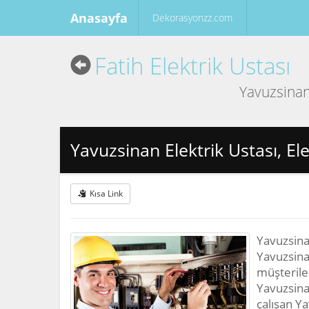
Anasayfa
Dekorasyonzz.com
Fatih Elektrik Ustası
Yavuzsinan'
Yavuzsinan Elektrik Ustası, Ele
Kısa Link
Yavuzsinan
Yavuzsinan
müşterile
Yavuzsina
çalışan Ya