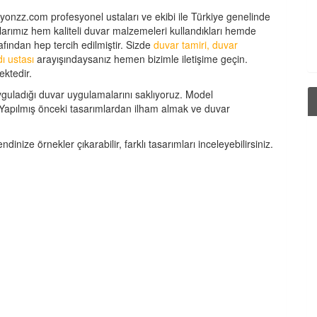
onzz.com profesyonel ustaları ve ekibi ile Türkiye genelinde
larımız hem kaliteli duvar malzemeleri kullandıkları hemde
rafından hep tercih edilmiştir. Sizde
duvar tamiri, duvar
dı ustası
arayışındaysanız hemen bizimle iletişime geçin.
ektedir.
yguladığı duvar uygulamalarını saklıyoruz. Model
ı. Yapılmış önceki tasarımlardan ilham almak ve duvar
inize örnekler çıkarabilir, farklı tasarımları inceleyebilirsiniz.