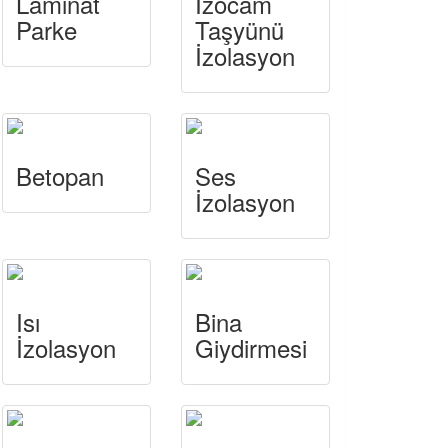
Laminat
İzocam
Parke
Taşyünü
İzolasyon
Betopan
Ses
İzolasyon
Isı
Bina
İzolasyon
Giydirmesi