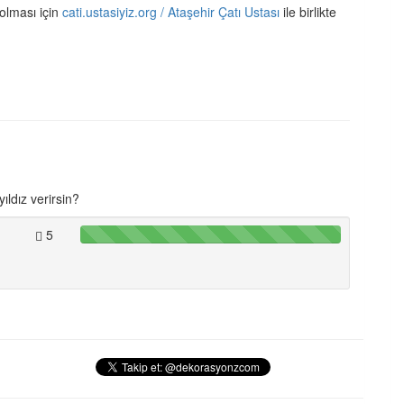
 olması için
cati.ustasiyiz.org / Ataşehir Çatı Ustası
ile birlikte
ıldız verirsin?
5
100%