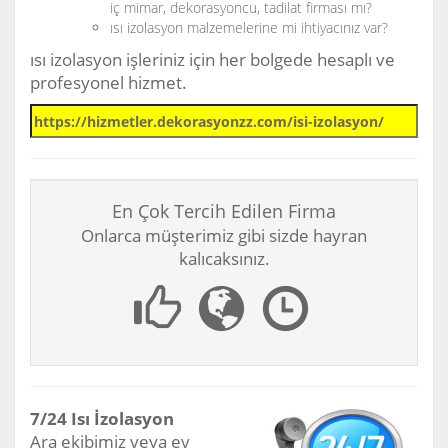
iç mimar, dekorasyoncu, tadilat firması mı?
ısı izolasyon malzemelerine mi ihtiyacınız var?
ısı izolasyon işleriniz için her bolgede hesaplı ve
profesyonel hizmet.
En Çok Tercih Edilen Firma
Onlarca müşterimiz gibi sizde hayran
kalıcaksınız.
7/24 Isı İzolasyon
Ara ekibimiz veya ev