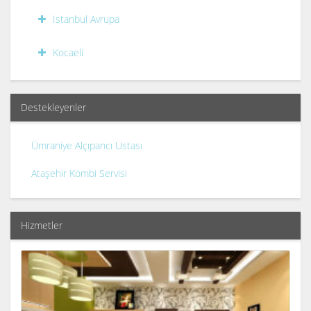
İstanbul Avrupa
Kocaeli
Destekleyenler
Ümraniye Alçıpancı Ustası
Ataşehir Kombi Servisi
Hizmetler