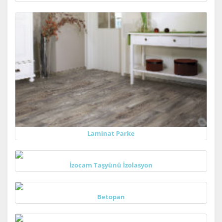
Laminat Parke
İzocam Taşyünü İzolasyon
Betopan