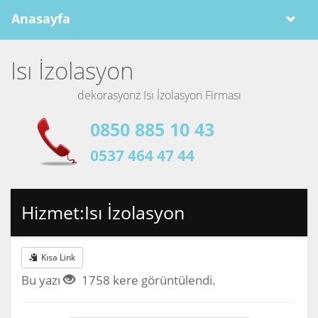
Anasayfa
Isı İzolasyon
dekorasyonz Isı İzolasyon Firması
0850 885 10 43
0537 464 47 44
Hizmet:Isı İzolasyon
Kısa Link
Bu yazı
1758 kere görüntülendi.