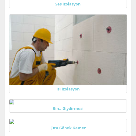
Ses İzolasyon
Isı İzolasyon
Bina Giydirmesi
Çıta Göbek Kemer