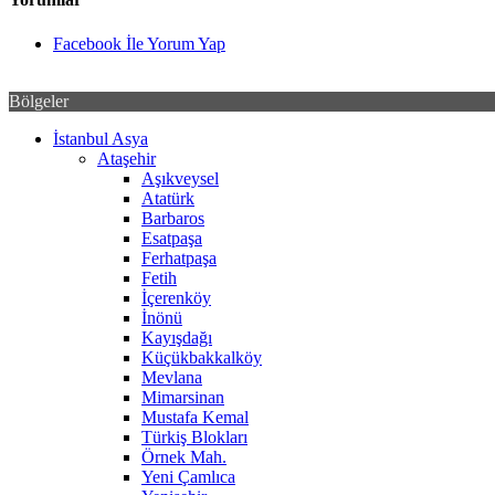
Facebook İle Yorum Yap
Bölgeler
İstanbul Asya
Ataşehir
Aşıkveysel
Atatürk
Barbaros
Esatpaşa
Ferhatpaşa
Fetih
İçerenköy
İnönü
Kayışdağı
Küçükbakkalköy
Mevlana
Mimarsinan
Mustafa Kemal
Türkiş Blokları
Örnek Mah.
Yeni Çamlıca