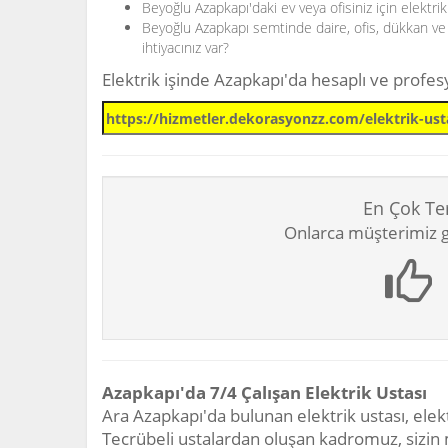
Beyoğlu Azapkapı'daki ev veya ofisiniz için elektri
Beyoğlu Azapkapı semtinde daire, ofis, dükkan ve i
ihtiyacınız var?
Elektrik işinde Azapkapı'da hesaplı ve profe
En Çok Te
Onlarca müşterimiz gi
Azapkapı'da 7/4 Çalışan Elektrik Ustası
Ara Azapkapı'da bulunan elektrik ustası, elekt
Tecrübeli ustalardan oluşan kadromuz, sizin