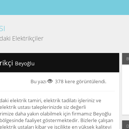
sı
aki Elektrikçiler
B
rikçi
Beyoğlu
Bu yazı
378 kere görüntülendi.
aki elektrik tamiri, elektrik tadilatı işleriniz ve
lektrik ustası taleplerinizde siz değerli
rimize daha yakın olabilmek için firmamız Beyoğlu
bölgesinde faaliyet göstermektedir. Bizlerle çalışan
D
lektrik ustaları kibar ve işçilikte en yüksek kaliteyi