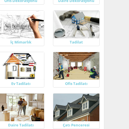
Ofis Dekorasyonu
Daire Dekorasyonu
İç Mimarlık
Tadilat
Ev Tadilatı
Ofis Tadilatı
Daire Tadilatı
Çatı Penceresi