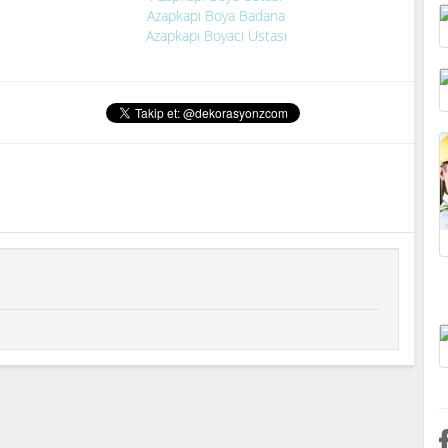
Azapkapı Boya Badana
Azapkapı Boyacı Ustası