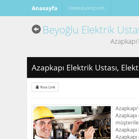
Anasayfa
Dekorasyonzz.com
Beyoğlu Elektrik Usta
Azapkapı'd
Azapkapı Elektrik Ustası, Elekt
Kısa Link
Azapkapı'd
Azapkapı e
müşterile
Azapkapı 
Azapkapı e