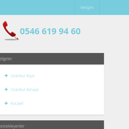
İletişim
0546 619 94 60
ölgeler
İstanbul Asya
İstanbul Avrupa
Kocaeli
estekleyenler