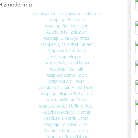
Hizmetlerimiz
Azapkapı İzocam Taşyünü İzolasyon
Azapkapı Betopan
Azapkapı Ses İzolasyon
Azapkapı Isı İzolasyon
Azapkapı Bina Giydirmesi
Azapkapı Çıta Göbek Kemer
Azapkapı Yıkım Kırım
Azapkapı Alçıpan
Azapkapı Alçıpan Ustası
Azapkapı Gizli Işık
Azapkapı Asma Tavan
Azapkapı Alçı Tavan
Azapkapı Alçıpan Asma Tavan
Azapkapı Alçıpan TV Ünitesi
Azapkapı Bölme Duvar
Azapkapı Alçıpan bölme duvar
Azapkapı Mobilya Montaj
Azapkapı Elektrik Ustası
Azapkapı Mobilya Ustası
Azapkapı Mobilya İmalat
Azapkapı Boya Ustası