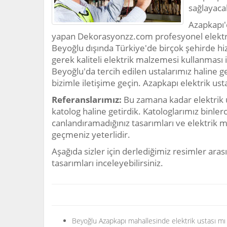
sağlayacak
Azapkapı'
yapan Dekorasyonzz.com profesyonel elektrik
Beyoğlu dışında Türkiye'de birçok şehirde h
gerek kaliteli elektrik malzemesi kullanması il
Beyoğlu'da tercih edilen ustalarımız haline g
bizimle iletişime geçin. Azapkapı elektrik us
Referanslarımız:
Bu zamana kadar elektrik 
katolog haline getirdik. Katologlarımız binler
canlandıramadığınız tasarımları ve elektrik m
geçmeniz yeterlidir.
Aşağıda sizler için derlediğimiz resimler arası
tasarımları inceleyebilirsiniz.
Beyoğlu Azapkapı mahallesinde elektrik ustası mı