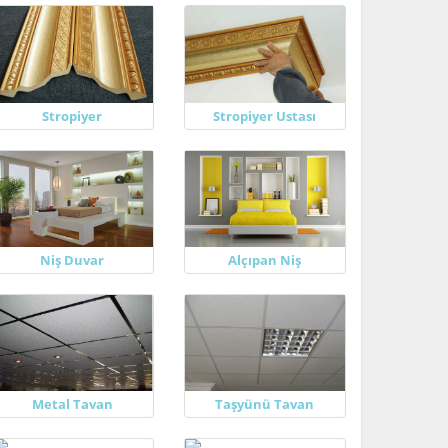
Stropiyer
Stropiyer Ustası
Niş Duvar
Alçıpan Niş
Metal Tavan
Taşyünü Tavan