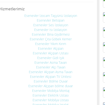
Hizmetlerimiz
Esenevler İzocam Taşyünü İzolasyon
Esenevler Betopan
Esenevler Ses İzolasyon
Esenevler Isı İzolasyon
Esenevler Bina Giydirmesi
Esenevler Çıta Göbek Kemer
Esenevler Yıkım Kırım
Esenevler Alçıpan
Esenevler Alçıpan Ustası
Esenevler Gizli Işık
Esenevler Asma Tavan
Esenevler Alçı Tavan
Esenevler Alçıpan Asma Tavan
Esenevler Alçıpan TV Ünitesi
Esenevler Bölme Duvar
Esenevler Alçıpan bölme duvar
Esenevler Mobilya Montaj
Esenevler Elektrik Ustası
Esenevler Mobilya Ustası
Esenevler Mobilya İmalat