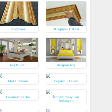
Stropiyer
Stropiyer Ustası
Niş Duvar
Alçıpan Niş
Metal Tavan
Taşyünü Tavan
Laminat Parke
İzocam Taşyünü
İzolasyon