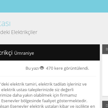
ası
deki Elektrikçiler
B
trikçi
Ümraniye
Bu yazı
470 kere görüntülendi.
deki elektrik tamiri, elektrik tadilatı işleriniz ve
elektrik ustası taleplerinizde siz değerli
rimize daha yakın olabilmek için firmamız
Esenevler bölgesinde faaliyet göstermektedir.
D
alışan Esenevler elektrik ustaları kibar ve işçilikte en