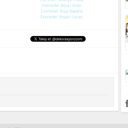
Esenevler Boya Ustası
Esenevler Boya Badana
Esenevler Boyacı Ustası