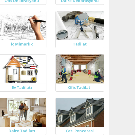
Ofis Dekorasyonu
Daire Dekorasyonu
İç Mimarlık
Tadilat
Ev Tadilatı
Ofis Tadilatı
Daire Tadilatı
Çatı Penceresi