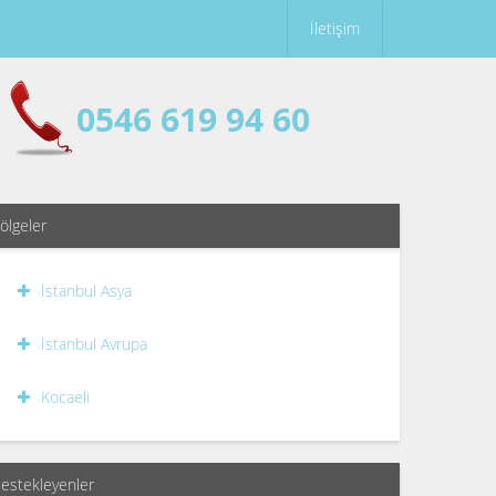
İletişim
0546 619 94 60
ölgeler
İstanbul Asya
İstanbul Avrupa
Kocaeli
estekleyenler