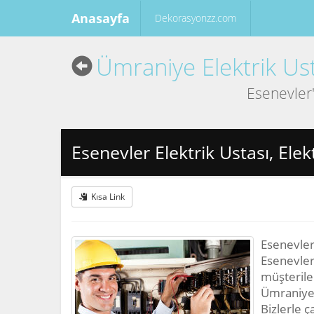
Anasayfa
Dekorasyonzz.com
Ümraniye Elektrik Ust
Esenevler'
Esenevler Elektrik Ustası, Elek
Kısa Link
Esenevler'
Esenevler 
müşterile
Ümraniye 
Bizlerle ç